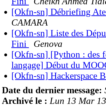
Fini
Cheikh Ahmed Tidi
[Okfn-sn] Débriefing Ate
CAMARA
[Okfn-sn] Liste des Dépu
Fini
Genova
[Okfn-sn] [Python : des f
langage] Début du MOO
[Okfn-sn] Hackerspace 
Date du dernier message:
Archivé le :
Lun 13 Mar 1