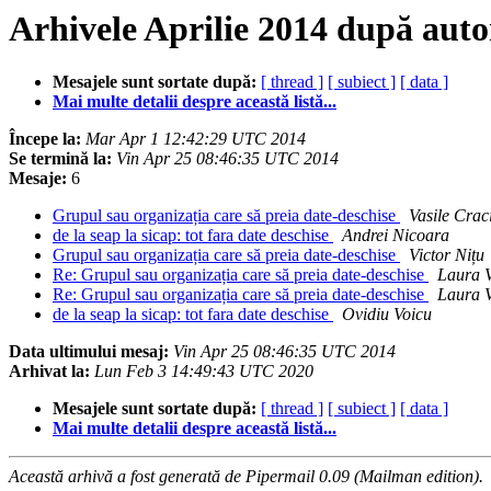
Arhivele Aprilie 2014 după auto
Mesajele sunt sortate după:
[ thread ]
[ subiect ]
[ data ]
Mai multe detalii despre această listă...
Începe la:
Mar Apr 1 12:42:29 UTC 2014
Se termină la:
Vin Apr 25 08:46:35 UTC 2014
Mesaje:
6
Grupul sau organizația care să preia date-deschise
Vasile Crac
de la seap la sicap: tot fara date deschise
Andrei Nicoara
Grupul sau organizația care să preia date-deschise
Victor Nițu
Re: Grupul sau organizația care să preia date-deschise
Laura V
Re: Grupul sau organizația care să preia date-deschise
Laura V
de la seap la sicap: tot fara date deschise
Ovidiu Voicu
Data ultimului mesaj:
Vin Apr 25 08:46:35 UTC 2014
Arhivat la:
Lun Feb 3 14:49:43 UTC 2020
Mesajele sunt sortate după:
[ thread ]
[ subiect ]
[ data ]
Mai multe detalii despre această listă...
Această arhivă a fost generată de Pipermail 0.09 (Mailman edition).