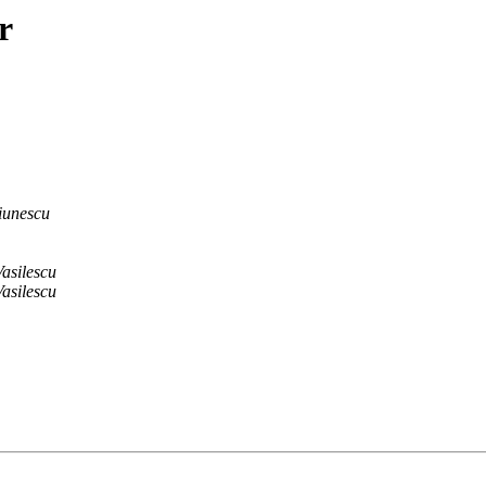
r
iunescu
asilescu
asilescu