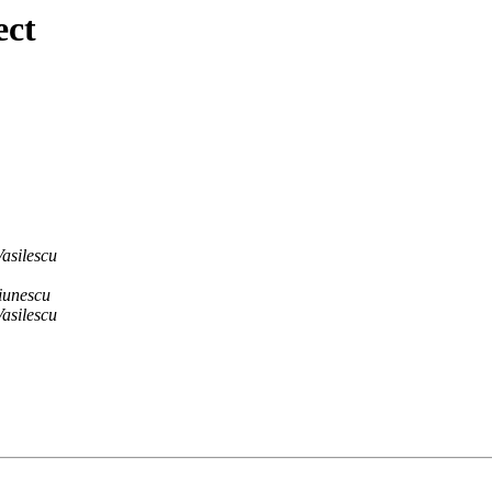
ect
asilescu
iunescu
asilescu