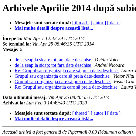
Arhivele Aprilie 2014 după subi
Mesajele sunt sortate după:
[ thread ]
[ autor ]
[ data ]
Mai multe detalii despre această listă...
Începe la:
Mar Apr 1 12:42:29 UTC 2014
Se termină la:
Vin Apr 25 08:46:35 UTC 2014
Mesaje:
6
de la seap la sicap: tot fara date deschise
Ovidiu Voicu
de la seap la sicap: tot fara date deschise
Andrei Nicoara
Re: Grupul sau organizația care să preia date-deschise
Laura V
Grupul sau organizația care să preia date-deschise
Victor Nițu
Grupul sau organizația care să preia date-deschise
Vasile Crac
Re: Grupul sau organizația care să preia date-deschise
Laura V
Data ultimului mesaj:
Vin Apr 25 08:46:35 UTC 2014
Arhivat la:
Lun Feb 3 14:49:43 UTC 2020
Mesajele sunt sortate după:
[ thread ]
[ autor ]
[ data ]
Mai multe detalii despre această listă...
Această arhivă a fost generată de Pipermail 0.09 (Mailman edition).