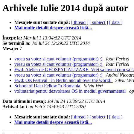
Arhivele Iulie 2014 după autor
Mesajele sunt sortate după:
[ thread ]
[ subiect ]
[ data ]
Mai multe detalii despre această listă...
Începe la:
Mar Iul 1 13:34:52 UTC 2014
Se termină la:
Joi Iul 24 12:29:22 UTC 2014
Mesaje:
7
vreau sa votez si caut voluntar (programator) :)
Ioan Fericel
vreau sa votez si caut voluntar (programator) :)
Ioan Fericel
Fwd: Atelier de GEOSPATIALIZARE_Vrei sa inveti cum sa faci s
vreau sa votez si caut voluntar (programator) :)
Andrei Nicoar
Fwd: OKFestival - in Berlin and all over the world!
Silviu Ver
School of Data Fellow în România
Silviu Vert
voluntariat pentru dezvoltarea OS in mediul guvernamental
op
Data ultimului mesaj:
Joi Iul 24 12:29:22 UTC 2014
Arhivat la:
Lun Feb 3 14:49:43 UTC 2020
Mesajele sunt sortate după:
[ thread ]
[ subiect ]
[ data ]
Mai multe detalii despre această listă...