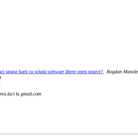
ingur harti cu solutii software libere open source?
Bogdan Manol
a
t
rea.luci la gmail.com