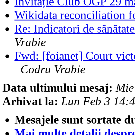
Invitație Club OGP 29 m
Wikidata reconciliation 
Re: Indicatori de sănătat
Vrabie
Fwd: [foianet] Court vict
Codru Vrabie
Data ultimului mesaj:
Mie
Arhivat la:
Lun Feb 3 14:
Mesajele sunt sortate d
Mai multe detalii despre 