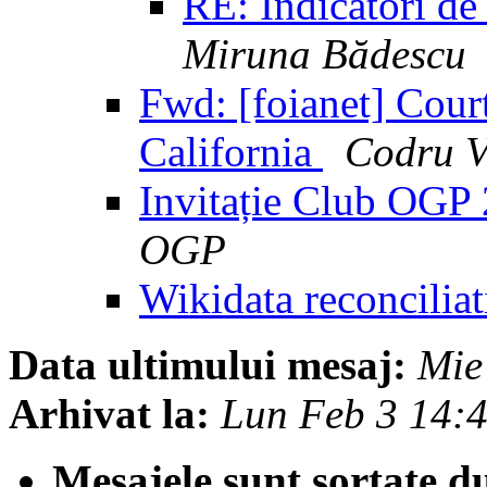
RE: Indicatori de 
Miruna Bădescu
Fwd: [foianet] Court
California
Codru V
Invitație Club OGP 
OGP
Wikidata reconcilia
Data ultimului mesaj:
Mie
Arhivat la:
Lun Feb 3 14:
Mesajele sunt sortate d