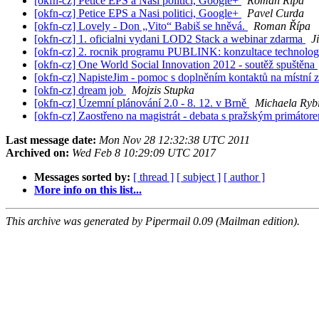
[okfn-cz] Petice EPS a Nasi politici, Google+
Roman Řípa
[okfn-cz] Petice EPS a Nasi politici, Google+
Pavel Curda
[okfn-cz] Lovely - Don „Vito“ Babiš se hněvá.
Roman Řípa
[okfn-cz] 1. oficialni vydani LOD2 Stack a webinar zdarma
J
[okfn-cz] 2. rocnik programu PUBLINK: konzultace technologi
[okfn-cz] One World Social Innovation 2012 - soutěž spuštěna
[okfn-cz] NapisteJim - pomoc s doplněním kontaktů na místní z
[okfn-cz] dream job
Mojzis Stupka
[okfn-cz] Územní plánování 2.0 - 8. 12. v Brně
Michaela Ryb
[okfn-cz] Zaostřeno na magistrát - debata s pražským primátor
Last message date:
Mon Nov 28 12:32:38 UTC 2011
Archived on:
Wed Feb 8 10:29:09 UTC 2017
Messages sorted by:
[ thread ]
[ subject ]
[ author ]
More info on this list...
This archive was generated by Pipermail 0.09 (Mailman edition).