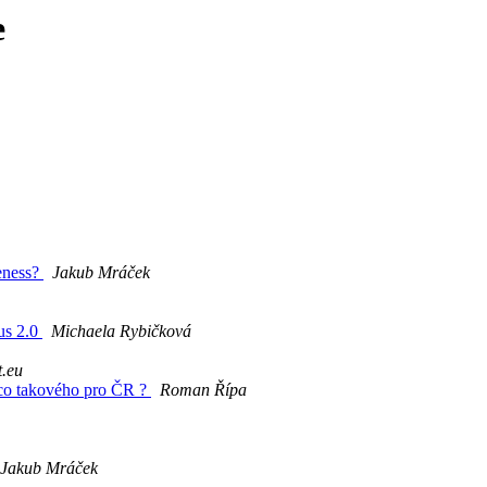
e
peness?
Jakub Mráček
us 2.0
Michaela Rybičková
.eu
co takového pro ČR ?
Roman Řípa
Jakub Mráček