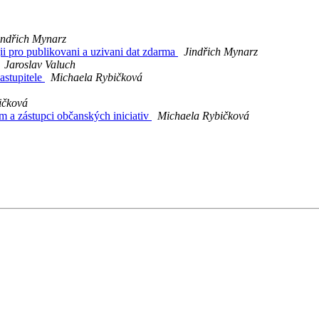
indřich Mynarz
i pro publikovani a uzivani dat zdarma
Jindřich Mynarz
Jaroslav Valuch
astupitele
Michaela Rybičková
ičková
em a zástupci občanských iniciativ
Michaela Rybičková