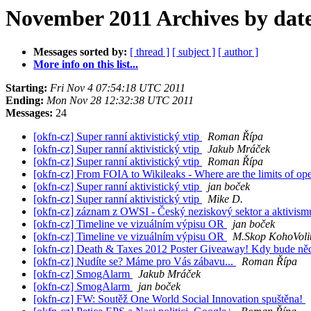
November 2011 Archives by dat
Messages sorted by:
[ thread ]
[ subject ]
[ author ]
More info on this list...
Starting:
Fri Nov 4 07:54:18 UTC 2011
Ending:
Mon Nov 28 12:32:38 UTC 2011
Messages:
24
[okfn-cz] Super ranní aktivistický vtip
Roman Řípa
[okfn-cz] Super ranní aktivistický vtip
Jakub Mráček
[okfn-cz] Super ranní aktivistický vtip
Roman Řípa
[okfn-cz] From FOIA to Wikileaks - Where are the limits of o
[okfn-cz] Super ranní aktivistický vtip
jan boček
[okfn-cz] Super ranní aktivistický vtip
Mike D.
[okfn-cz] záznam z OWSI - Český neziskový sektor a aktivism
[okfn-cz] Timeline ve vizuálním výpisu OR
jan boček
[okfn-cz] Timeline ve vizuálním výpisu OR
M.Skop KohoVolit
[okfn-cz] Death & Taxes 2012 Poster Giveaway! Kdy bude ně
[okfn-cz] Nudíte se? Máme pro Vás zábavu...
Roman Řípa
[okfn-cz] SmogAlarm
Jakub Mráček
[okfn-cz] SmogAlarm
jan boček
[okfn-cz] FW: Soutěž One World Social Innovation spuštěna!