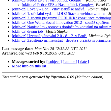
[okfn-cz] Petice EPS a Nasi politici, Google+
Roman Řípa
[okfn-cz] Petice EPS a Nasi politici, Google+
Pavel Cu
[okfn-cz] Lovely - Don „Vito“ Babiš se hněvá.
Roman Řípa
[okfn-cz] 1. oficialni vydani LOD2 Stack a webinar zdarma
J
[okfn-cz] 2. rocnik programu PUBLINK: konzultace technologi
[okfn-cz] One World Social Innovation 2012 - soutěž spuštěna
[okfn-cz] NapisteJim - pomoc s doplněním kontaktů na místní z
[okfn-cz] dream job
Mojzis Stupka
[okfn-cz] Územní plánování 2.0 - 8. 12. v Brně
Michaela Ryb
[okfn-cz] Zaostřeno na magistrát - debata s pražským primátor
Last message date:
Mon Nov 28 12:32:38 UTC 2011
Archived on:
Wed Feb 8 10:29:09 UTC 2017
Messages sorted by:
[ subject ]
[ author ]
[ date ]
More info on this list...
This archive was generated by Pipermail 0.09 (Mailman edition).