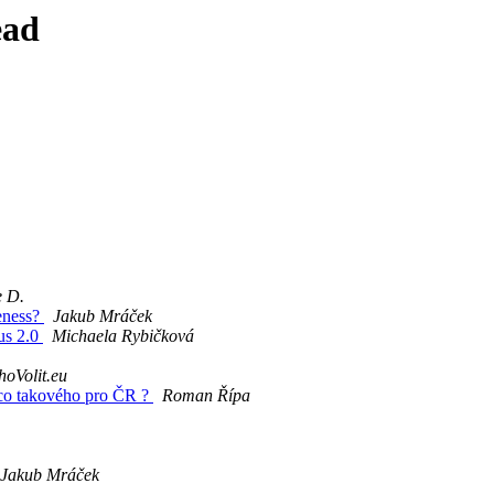
ead
e D.
peness?
Jakub Mráček
us 2.0
Michaela Rybičková
oVolit.eu
co takového pro ČR ?
Roman Řípa
Jakub Mráček