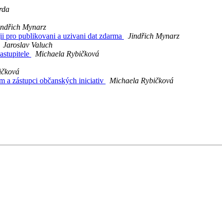
rda
indřich Mynarz
i pro publikovani a uzivani dat zdarma
Jindřich Mynarz
Jaroslav Valuch
astupitele
Michaela Rybičková
ičková
em a zástupci občanských iniciativ
Michaela Rybičková