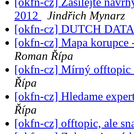
[okfn-cz] Zasilejte navr
2012
Jindřich Mynarz
[okfn-cz] DUTCH DATA
[okfn-cz] Mapa korupce 
Roman Řípa
[okfn-cz] Mírný offtopic 
Řípa
[okfn-cz] Hledame exper
Řípa
[okfn-cz] offtopic, ale s