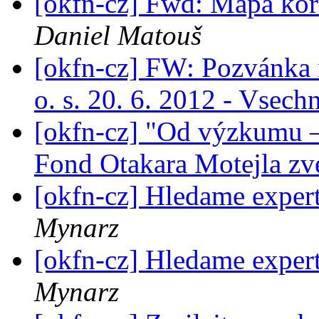
[okfn-cz] Fwd: Mapa kor
Daniel Matouš
[okfn-cz] FW: Pozvánka 
o. s. 20. 6. 2012 - Vsec
[okfn-cz] "Od výzkumu – 
Fond Otakara Motejla z
[okfn-cz] Hledame exper
Mynarz
[okfn-cz] Hledame exper
Mynarz