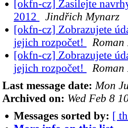
[okfn-cz] Zasilejte navr
2012
Jindřich Mynarz
[okfn-cz] Zobrazujete úd
jejich rozpočet!
Roman 
[okfn-cz] Zobrazujete úd
jejich rozpočet!
Roman 
Last message date:
Mon Ju
Archived on:
Wed Feb 8 1
Messages sorted by:
[ t