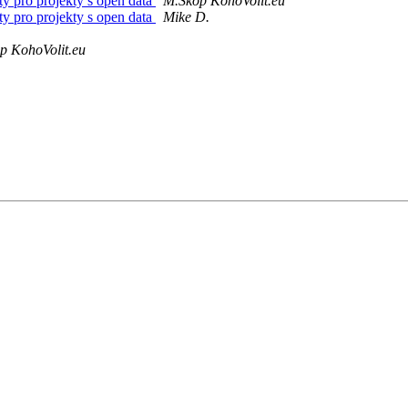
ty pro projekty s open data
M.Skop KohoVolit.eu
ty pro projekty s open data
Mike D.
p KohoVolit.eu