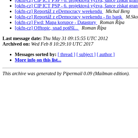
[okfn-cz] CIP ICT PSP - 6. projektová výzva, šance získat gran
[okfn-cz] CIP ICT PSP - 6. projektová výzva, šance získat gran
[okfn-cz] Reportáž z eDemocracy weekendu
Michal Berg
[okfn-cz] Reportáž z eDemocracy weekendu - fio bank
M.Sko
[okfn-cz] Fwd: Mapa korupce - Datastory
Roman Řípa
[okfn-cz] Offtopic, snad potěší...
Roman Řípa
Last message date:
Thu May 31 09:15:55 UTC 2012
Archived on:
Wed Feb 8 10:29:10 UTC 2017
Messages sorted by:
[ thread ]
[ subject ]
[ author ]
More info on this list...
This archive was generated by Pipermail 0.09 (Mailman edition).