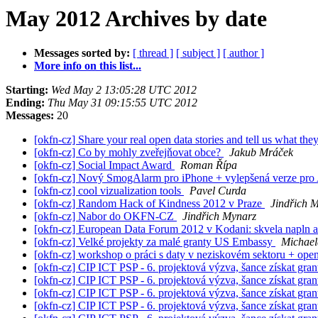
May 2012 Archives by date
Messages sorted by:
[ thread ]
[ subject ]
[ author ]
More info on this list...
Starting:
Wed May 2 13:05:28 UTC 2012
Ending:
Thu May 31 09:15:55 UTC 2012
Messages:
20
[okfn-cz] Share your real open data stories and tell us what th
[okfn-cz] Co by mohly zveřejňovat obce?
Jakub Mráček
[okfn-cz] Social Impact Award
Roman Řípa
[okfn-cz] Nový SmogAlarm pro iPhone + vylepšená verze pr
[okfn-cz] cool vizualization tools
Pavel Curda
[okfn-cz] Random Hack of Kindness 2012 v Praze
Jindřich 
[okfn-cz] Nabor do OKFN-CZ
Jindřich Mynarz
[okfn-cz] European Data Forum 2012 v Kodani: skvela napln a
[okfn-cz] Velké projekty za malé granty US Embassy
Michael
[okfn-cz] workshop o práci s daty v neziskovém sektoru + ope
[okfn-cz] CIP ICT PSP - 6. projektová výzva, šance získat gran
[okfn-cz] CIP ICT PSP - 6. projektová výzva, šance získat gran
[okfn-cz] CIP ICT PSP - 6. projektová výzva, šance získat gran
[okfn-cz] CIP ICT PSP - 6. projektová výzva, šance získat gran