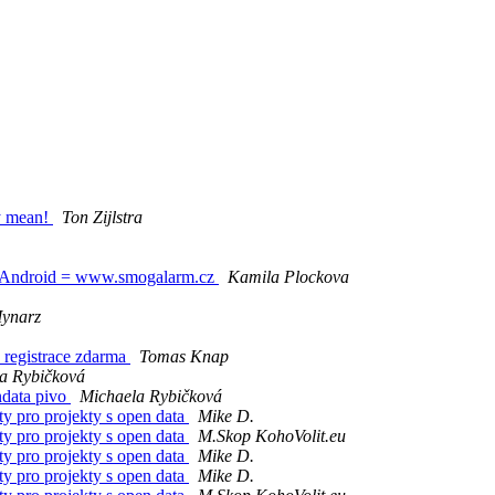
ey mean!
Ton Zijlstra
o Android = www.smogalarm.cz
Kamila Plockova
Mynarz
 registrace zdarma
Tomas Knap
a Rybičková
ndata pivo
Michaela Rybičková
ty pro projekty s open data
Mike D.
ty pro projekty s open data
M.Skop KohoVolit.eu
ty pro projekty s open data
Mike D.
ty pro projekty s open data
Mike D.