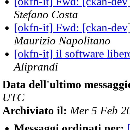
[okfn-it] Fwd: [ckan-dev
Stefano Costa
[okfn-it] Fwd: [ckan-dev
Maurizio Napolitano
[okfn-it] il software liber
Aliprandi
Data dell'ultimo messaggi
UTC
Archiviato il:
Mer 5 Feb 2
Messaggi ordinati per: