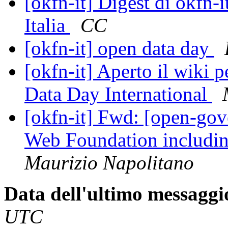
[okfn-it] Digest di okfn
Italia
CC
[okfn-it] open data day
[okfn-it] Aperto il wiki p
Data Day International
[okfn-it] Fwd: [open-gov
Web Foundation includi
Maurizio Napolitano
Data dell'ultimo messaggi
UTC