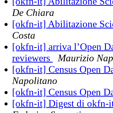
[okfn-it] Abilitazione Sc
De Chiara
[okfn-it] Abilitazione Sc
Costa
[okfn-it] arriva l’Open D
reviewers
Maurizio Nap
[okfn-it] Census Open Dat
Napolitano
[okfn-it] Census Open Dat
[okfn-it] Digest di okfn