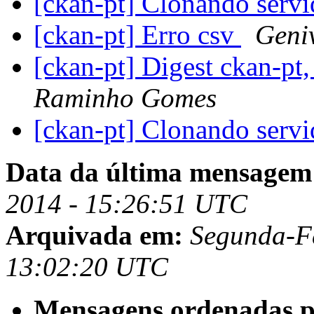
[ckan-pt] Clonando serv
[ckan-pt] Erro csv
Geni
[ckan-pt] Digest ckan-pt
Raminho Gomes
[ckan-pt] Clonando serv
Data da última mensagem
2014 - 15:26:51 UTC
Arquivada em:
Segunda-Fe
13:02:20 UTC
Mensagens ordenadas p