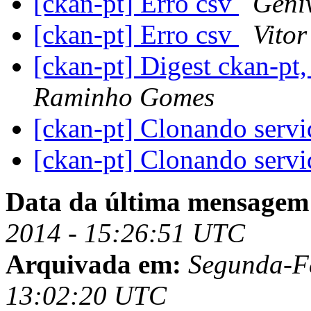
[ckan-pt] Erro csv
Geni
[ckan-pt] Erro csv
Vitor
[ckan-pt] Digest ckan-pt
Raminho Gomes
[ckan-pt] Clonando serv
[ckan-pt] Clonando serv
Data da última mensagem
2014 - 15:26:51 UTC
Arquivada em:
Segunda-Fe
13:02:20 UTC