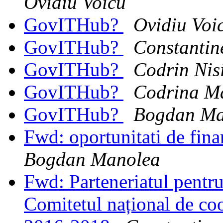
Ovidiu Voicu
GovITHub?
Ovidiu Voi
GovITHub?
Constantin
GovITHub?
Codrin Nis
GovITHub?
Codrina Ma
GovITHub?
Bogdan Ma
Fwd: oportunitati de fina
Bogdan Manolea
Fwd: Parteneriatul pentr
Comitetul național de c