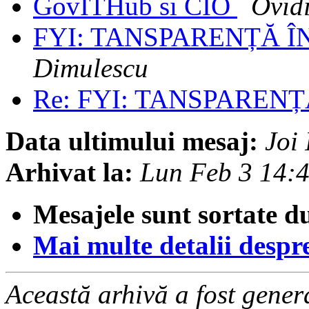
GovITHub si CIO
Ovid
FYI: TANSPARENȚĂ Î
Dimulescu
Re: FYI: TANSPAREN
Data ultimului mesaj:
Joi
Arhivat la:
Lun Feb 3 14:
Mesajele sunt sortate d
Mai multe detalii despre 
Această arhivă a fost gene