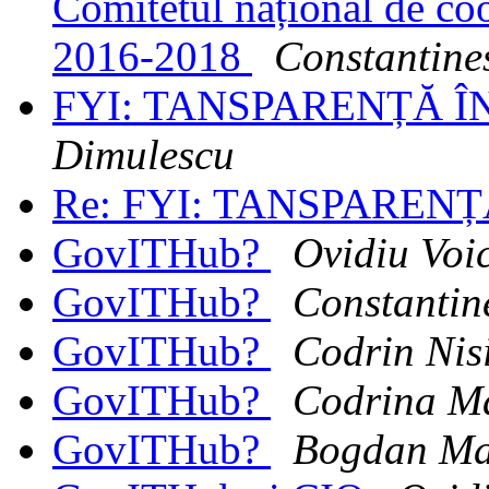
Comitetul național de c
2016-2018
Constantine
FYI: TANSPARENȚĂ Î
Dimulescu
Re: FYI: TANSPAREN
GovITHub?
Ovidiu Voi
GovITHub?
Constantin
GovITHub?
Codrin Nis
GovITHub?
Codrina Ma
GovITHub?
Bogdan Ma