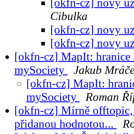
[okfn-cz] novy u
Cibulka
[okfn-cz] novy u
[okfn-cz] novy u
[okfn-cz] MapIt: hranice
mySociety
Jakub Mráč
[okfn-cz] MapIt: hrani
mySociety
Roman Ří
[okfn-cz] Mírně offtopic,
přidanou hodnotou...
R