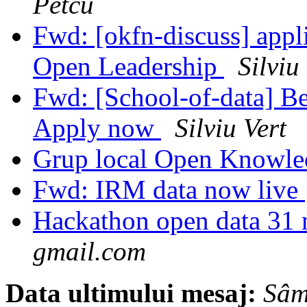
Petcu
Fwd: [okfn-discuss] appli
Open Leadership
Silviu
Fwd: [School-of-data] B
Apply now
Silviu Vert
Grup local Open Knowl
Fwd: IRM data now live
Hackathon open data 31
gmail.com
Data ultimului mesaj:
Sâm