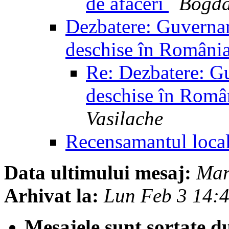
de afaceri
Bogda
Dezbatere: Guvernar
deschise în Români
Re: Dezbatere: Gu
deschise în Româ
Vasilache
Recensamantul local
Data ultimului mesaj:
Mar
Arhivat la:
Lun Feb 3 14:
Mesajele sunt sortate d