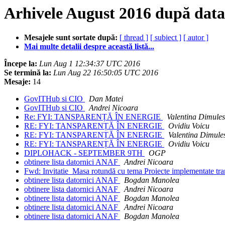
Arhivele August 2016 după data
Mesajele sunt sortate după:
[ thread ]
[ subiect ]
[ autor ]
Mai multe detalii despre această listă...
Începe la:
Lun Aug 1 12:34:37 UTC 2016
Se termină la:
Lun Aug 22 16:50:05 UTC 2016
Mesaje:
14
GovITHub si CIO
Dan Matei
GovITHub si CIO
Andrei Nicoara
Re: FYI: TANSPARENȚĂ ÎN ENERGIE
Valentina Dimule
RE: FYI: TANSPARENȚĂ ÎN ENERGIE
Ovidiu Voicu
RE: FYI: TANSPARENȚĂ ÎN ENERGIE
Valentina Dimule
RE: FYI: TANSPARENȚĂ ÎN ENERGIE
Ovidiu Voicu
DIPLOHACK - SEPTEMBER 9TH
OGP
obtinere lista datornici ANAF
Andrei Nicoara
Fwd: Invitatie_Masa rotundă cu tema Proiecte implementate tran
obtinere lista datornici ANAF
Bogdan Manolea
obtinere lista datornici ANAF
Andrei Nicoara
obtinere lista datornici ANAF
Bogdan Manolea
obtinere lista datornici ANAF
Andrei Nicoara
obtinere lista datornici ANAF
Bogdan Manolea