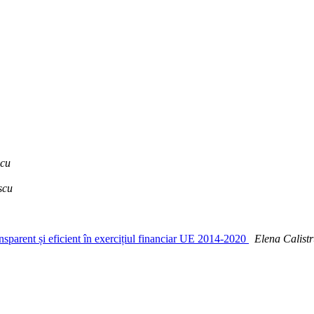
scu
scu
sparent și eficient în exercițiul financiar UE 2014-2020
Elena Calist