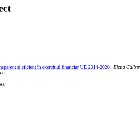
ect
sparent și eficient în exercițiul financiar UE 2014-2020
Elena Calist
scu
scu