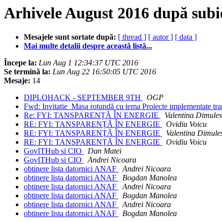
Arhivele August 2016 după subi
Mesajele sunt sortate după:
[ thread ]
[ autor ]
[ data ]
Mai multe detalii despre această listă...
Începe la:
Lun Aug 1 12:34:37 UTC 2016
Se termină la:
Lun Aug 22 16:50:05 UTC 2016
Mesaje:
14
DIPLOHACK - SEPTEMBER 9TH
OGP
Fwd: Invitatie_Masa rotundă cu tema Proiecte implementate tran
Re: FYI: TANSPARENȚĂ ÎN ENERGIE
Valentina Dimule
RE: FYI: TANSPARENȚĂ ÎN ENERGIE
Ovidiu Voicu
RE: FYI: TANSPARENȚĂ ÎN ENERGIE
Valentina Dimule
RE: FYI: TANSPARENȚĂ ÎN ENERGIE
Ovidiu Voicu
GovITHub si CIO
Dan Matei
GovITHub si CIO
Andrei Nicoara
obtinere lista datornici ANAF
Andrei Nicoara
obtinere lista datornici ANAF
Bogdan Manolea
obtinere lista datornici ANAF
Andrei Nicoara
obtinere lista datornici ANAF
Bogdan Manolea
obtinere lista datornici ANAF
Andrei Nicoara
obtinere lista datornici ANAF
Bogdan Manolea