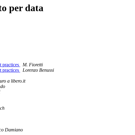
to per data
t practices
M. Fioretti
t practices
Lorenzo Benussi
ro a libero.it
ndo
i
ich
co Damiano