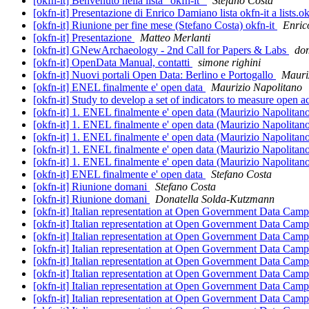
[okfn-it] Benvenuto nella lista "okfn-it"
Stefano Costa
[okfn-it] Presentazione di Enrico Damiano lista okfn-it a lists.o
[okfn-it] Riunione per fine mese (Stefano Costa) okfn-it
Enri
[okfn-it] Presentazione
Matteo Merlanti
[okfn-it] GNewArchaeology - 2nd Call for Papers & Labs
dom
[okfn-it] OpenData Manual, contatti
simone righini
[okfn-it] Nuovi portali Open Data: Berlino e Portogallo
Mauri
[okfn-it] ENEL finalmente e' open data
Maurizio Napolitano
[okfn-it] Study to develop a set of indicators to measure open 
[okfn-it] 1. ENEL finalmente e' open data (Maurizio Napolitan
[okfn-it] 1. ENEL finalmente e' open data (Maurizio Napolitan
[okfn-it] 1. ENEL finalmente e' open data (Maurizio Napolitan
[okfn-it] 1. ENEL finalmente e' open data (Maurizio Napolitan
[okfn-it] 1. ENEL finalmente e' open data (Maurizio Napolitan
[okfn-it] ENEL finalmente e' open data
Stefano Costa
[okfn-it] Riunione domani
Stefano Costa
[okfn-it] Riunione domani
Donatella Solda-Kutzmann
[okfn-it] Italian representation at Open Government Data Cam
[okfn-it] Italian representation at Open Government Data Cam
[okfn-it] Italian representation at Open Government Data Cam
[okfn-it] Italian representation at Open Government Data Cam
[okfn-it] Italian representation at Open Government Data Cam
[okfn-it] Italian representation at Open Government Data Cam
[okfn-it] Italian representation at Open Government Data Cam
[okfn-it] Italian representation at Open Government Data Cam