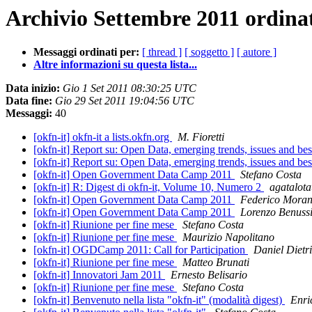
Archivio Settembre 2011 ordina
Messaggi ordinati per:
[ thread ]
[ soggetto ]
[ autore ]
Altre informazioni su questa lista...
Data inizio:
Gio 1 Set 2011 08:30:25 UTC
Data fine:
Gio 29 Set 2011 19:04:56 UTC
Messaggi:
40
[okfn-it] okfn-it a lists.okfn.org
M. Fioretti
[okfn-it] Report su: Open Data, emerging trends, issues and bes
[okfn-it] Report su: Open Data, emerging trends, issues and bes
[okfn-it] Open Government Data Camp 2011
Stefano Costa
[okfn-it] R: Digest di okfn-it, Volume 10, Numero 2
agatalotau
[okfn-it] Open Government Data Camp 2011
Federico Mora
[okfn-it] Open Government Data Camp 2011
Lorenzo Benuss
[okfn-it] Riunione per fine mese
Stefano Costa
[okfn-it] Riunione per fine mese
Maurizio Napolitano
[okfn-it] OGDCamp 2011: Call for Participation
Daniel Dietr
[okfn-it] Riunione per fine mese
Matteo Brunati
[okfn-it] Innovatori Jam 2011
Ernesto Belisario
[okfn-it] Riunione per fine mese
Stefano Costa
[okfn-it] Benvenuto nella lista "okfn-it" (modalità digest)
Enri