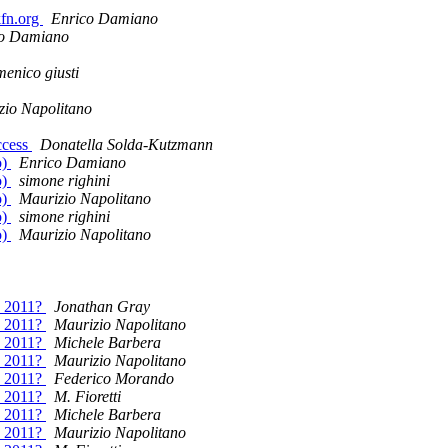
kfn.org
Enrico Damiano
co Damiano
enico giusti
zio Napolitano
access
Donatella Solda-Kutzmann
o)
Enrico Damiano
o)
simone righini
o)
Maurizio Napolitano
o)
simone righini
o)
Maurizio Napolitano
p 2011?
Jonathan Gray
p 2011?
Maurizio Napolitano
p 2011?
Michele Barbera
p 2011?
Maurizio Napolitano
p 2011?
Federico Morando
p 2011?
M. Fioretti
p 2011?
Michele Barbera
p 2011?
Maurizio Napolitano