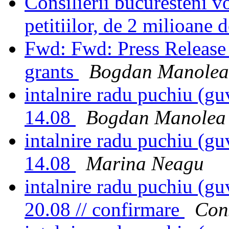
Consilierii bucuresteni v
petitiilor, de 2 milioane 
Fwd: Fwd: Press Releas
grants
Bogdan Manolea
intalnire radu puchiu (guv
14.08
Bogdan Manolea
intalnire radu puchiu (guv
14.08
Marina Neagu
intalnire radu puchiu (guv
20.08 // confirmare
Con