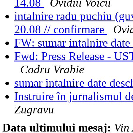
14.08
Ovidiu Voicu
intalnire radu puchiu (guv
20.08 // confirmare
Ovi
FW: sumar intalnire date
Fwd: Press Release - U
Codru Vrabie
sumar intalnire date des
Instruire în jurnalismul 
Zugravu
Data ultimului mesaj:
Vin