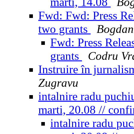
marti, 14.08
Bo
Fwd: Fwd: Press R
two grants
Bogdan
Fwd: Press Rele
grants
Codru Vr
Instruire în jurnali
Zugravu
intalnire radu puchiu
marti, 20.08 // conf
intalnire radu puc