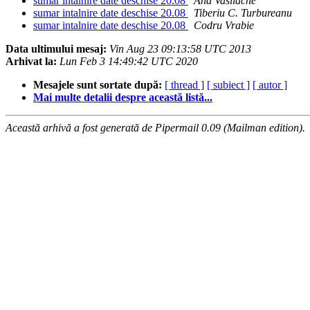
sumar intalnire date deschise 20.08
Ana Vasilache
sumar intalnire date deschise 20.08
Tiberiu C. Turbureanu
sumar intalnire date deschise 20.08
Codru Vrabie
Data ultimului mesaj:
Vin Aug 23 09:13:58 UTC 2013
Arhivat la:
Lun Feb 3 14:49:42 UTC 2020
Mesajele sunt sortate după:
[ thread ]
[ subiect ]
[ autor ]
Mai multe detalii despre această listă...
Această arhivă a fost generată de Pipermail 0.09 (Mailman edition).