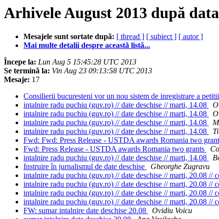
Arhivele August 2013 după data
Mesajele sunt sortate după:
[ thread ]
[ subiect ]
[ autor ]
Mai multe detalii despre această listă...
Începe la:
Lun Aug 5 15:45:28 UTC 2013
Se termină la:
Vin Aug 23 09:13:58 UTC 2013
Mesaje:
17
Consilierii bucuresteni vor un nou sistem de inregistrare a petit
intalnire radu puchiu (guv.ro) // date deschise // marti, 14.08
O
intalnire radu puchiu (guv.ro) // date deschise // marti, 14.08
O
intalnire radu puchiu (guv.ro) // date deschise // marti, 14.08
M
intalnire radu puchiu (guv.ro) // date deschise // marti, 14.08
T
Fwd: Fwd: Press Release - USTDA awards Romania two gran
Fwd: Press Release - USTDA awards Romania two grants
Co
intalnire radu puchiu (guv.ro) // date deschise // marti, 14.08
B
Instruire în jurnalismul de date deschise
Gheorghe Zugravu
intalnire radu puchiu (guv.ro) // date deschise // marti, 20.08 //
intalnire radu puchiu (guv.ro) // date deschise // marti, 20.08 //
intalnire radu puchiu (guv.ro) // date deschise // marti, 20.08 //
intalnire radu puchiu (guv.ro) // date deschise // marti, 20.08 //
FW: sumar intalnire date deschise 20.08
Ovidiu Voicu