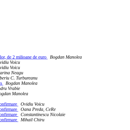
iilor, de 2 milioane de euro
Bogdan Manolea
vidiu Voicu
vidiu Voicu
arina Neagu
iberiu C. Turbureanu
ts
Bogdan Manolea
dru Vrabie
ogdan Manolea
 confirmare
Ovidiu Voicu
 confirmare
Oana Preda, CeRe
 confirmare
Constantinescu Nicolaie
 confirmare
Mihail Chiru