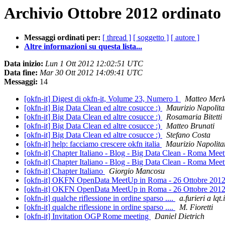
Archivio Ottobre 2012 ordinato
Messaggi ordinati per:
[ thread ]
[ soggetto ]
[ autore ]
Altre informazioni su questa lista...
Data inizio:
Lun 1 Ott 2012 12:02:51 UTC
Data fine:
Mar 30 Ott 2012 14:09:41 UTC
Messaggi:
14
[okfn-it] Digest di okfn-it, Volume 23, Numero 1
Matteo Merl
[okfn-it] Big Data Clean ed altre cosucce :)
Maurizio Napolit
[okfn-it] Big Data Clean ed altre cosucce :)
Rosamaria Bitetti
[okfn-it] Big Data Clean ed altre cosucce :)
Matteo Brunati
[okfn-it] Big Data Clean ed altre cosucce :)
Stefano Costa
[okfn-it] help: facciamo crescere okfn italia
Maurizio Napolit
[okfn-it] Chapter Italiano - Blog - Big Data Clean - Roma Mee
[okfn-it] Chapter Italiano - Blog - Big Data Clean - Roma Mee
[okfn-it] Chapter Italiano
Giorgio Mancosu
[okfn-it] OKFN OpenData MeetUp in Roma - 26 Ottobre 201
[okfn-it] OKFN OpenData MeetUp in Roma - 26 Ottobre 201
[okfn-it] qualche riflessione in ordine sparso ....
a.furieri a lqt.i
[okfn-it] qualche riflessione in ordine sparso ....
M. Fioretti
[okfn-it] Invitation OGP Rome meeting
Daniel Dietrich