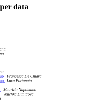
 per data
anti
ano
ano
tup
Francesca De Chiara
tup
Luca Fortunato
2
Maurizio Napolitano
2
Velichka Dimitrova
t