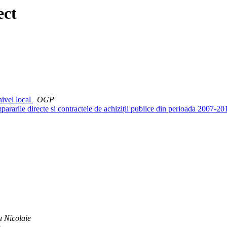
ect
nivel local
OGP
ararile directe si contractele de achiziții publice din perioada 2007-2
u Nicolaie