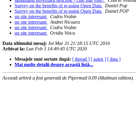
saptamana guvernarii deschise - cine mai vine?
Codrin Nisioi
Survey on the benefits of re-using Open Data
Daniel Pop
Survey on the benefits of re-using Open Data
Daniel POP
un site interesant
Codru Vrabie
un site interesant
Andrei Nicoara
un site interesant
Codru Vrabie
un site interesant
Ovidiu Voicu
Data ultimului mesaj:
Joi Mar 31 21:18:15 UTC 2016
Arhivat la:
Lun Feb 3 14:49:45 UTC 2020
Mesajele sunt sortate după:
[ thread ]
[ autor ]
[ data ]
Mai multe detalii despre această listă...
Această arhivă a fost generată de Pipermail 0.09 (Mailman edition).