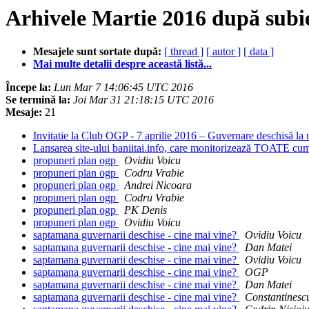
Arhivele Martie 2016 după subi
Mesajele sunt sortate după:
[ thread ]
[ autor ]
[ data ]
Mai multe detalii despre această listă...
Începe la:
Lun Mar 7 14:06:45 UTC 2016
Se termină la:
Joi Mar 31 21:18:15 UTC 2016
Mesaje:
21
Invitatie la Club OGP - 7 aprilie 2016 – Guvernare deschisă la 
Lansarea site-ului baniitai.info, care monitorizează TOATE cump
propuneri plan ogp
Ovidiu Voicu
propuneri plan ogp
Codru Vrabie
propuneri plan ogp
Andrei Nicoara
propuneri plan ogp
Codru Vrabie
propuneri plan ogp
PK Denis
propuneri plan ogp
Ovidiu Voicu
saptamana guvernarii deschise - cine mai vine?
Ovidiu Voicu
saptamana guvernarii deschise - cine mai vine?
Dan Matei
saptamana guvernarii deschise - cine mai vine?
Ovidiu Voicu
saptamana guvernarii deschise - cine mai vine?
OGP
saptamana guvernarii deschise - cine mai vine?
Dan Matei
saptamana guvernarii deschise - cine mai vine?
Constantinesc