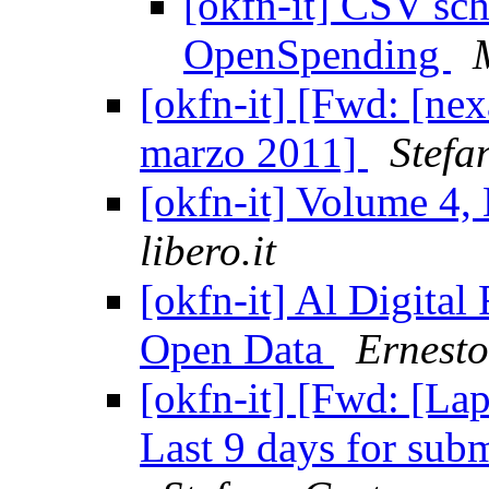
[okfn-it] CSV sc
OpenSpending
[okfn-it] [Fwd: [ne
marzo 2011]
Stefa
[okfn-it] Volume 4
libero.it
[okfn-it] Al Digital 
Open Data
Ernesto
[okfn-it] [Fwd: [La
Last 9 days for subm