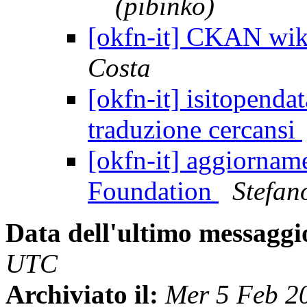
(pibinko)
[okfn-it] CKAN wiki
Costa
[okfn-it] isitopenda
traduzione cercansi
[okfn-it] aggiorna
Foundation
Stefan
Data dell'ultimo messaggi
UTC
Archiviato il:
Mer 5 Feb 2