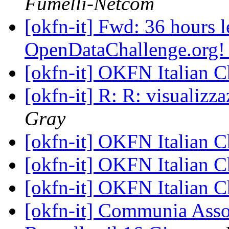
Fumelli-Netcom
[okfn-it] Fwd: 36 hours le
OpenDataChallenge.org
[okfn-it] OKFN Italian 
[okfn-it] R: R: visualizz
Gray
[okfn-it] OKFN Italian 
[okfn-it] OKFN Italian 
[okfn-it] OKFN Italian 
[okfn-it] Communia Assoc