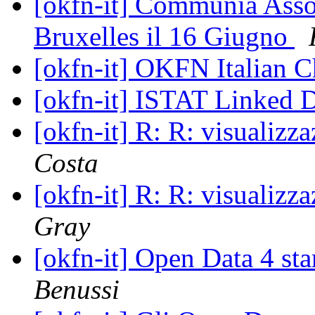
[okfn-it] Communia Assoc
Bruxelles il 16 Giugno
[okfn-it] OKFN Italian 
[okfn-it] ISTAT Linked 
[okfn-it] R: R: visualizz
Costa
[okfn-it] R: R: visualizz
Gray
[okfn-it] Open Data 4 s
Benussi