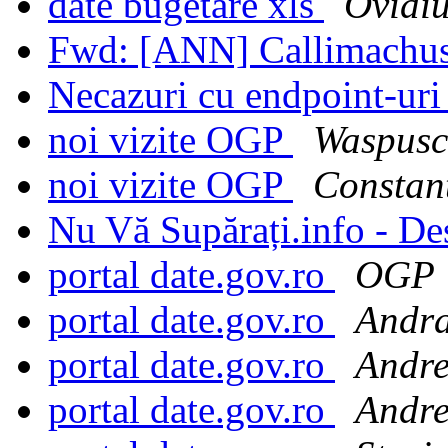
date bugetare xls
Ovidiu
Fwd: [ANN] Callimachus
Necazuri cu endpoint-ur
noi vizite OGP
Waspusc
noi vizite OGP
Constant
Nu Vă Supărați.info - D
portal date.gov.ro
OGP
portal date.gov.ro
Andr
portal date.gov.ro
Andre
portal date.gov.ro
Andre