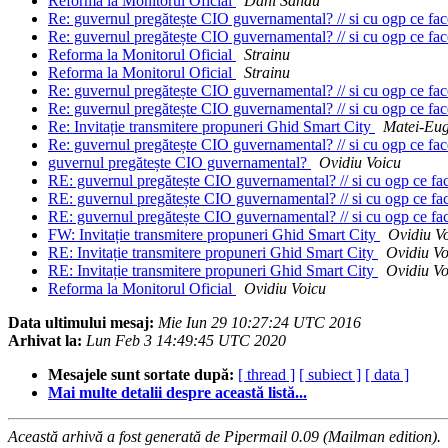
Reforma la Monitorul Oficial
Dani Sandu
Re: guvernul pregătește CIO guvernamental? // si cu ogp ce f
Re: guvernul pregătește CIO guvernamental? // si cu ogp ce f
Reforma la Monitorul Oficial
Strainu
Reforma la Monitorul Oficial
Strainu
Re: guvernul pregătește CIO guvernamental? // si cu ogp ce f
Re: guvernul pregătește CIO guvernamental? // si cu ogp ce f
Re: Invitație transmitere propuneri Ghid Smart City
Matei-Eug
Re: guvernul pregătește CIO guvernamental? // si cu ogp ce f
guvernul pregătește CIO guvernamental?
Ovidiu Voicu
RE: guvernul pregătește CIO guvernamental? // si cu ogp ce f
RE: guvernul pregătește CIO guvernamental? // si cu ogp ce f
RE: guvernul pregătește CIO guvernamental? // si cu ogp ce f
FW: Invitație transmitere propuneri Ghid Smart City
Ovidiu V
RE: Invitație transmitere propuneri Ghid Smart City
Ovidiu Vo
RE: Invitație transmitere propuneri Ghid Smart City
Ovidiu Vo
Reforma la Monitorul Oficial
Ovidiu Voicu
Data ultimului mesaj:
Mie Iun 29 10:27:24 UTC 2016
Arhivat la:
Lun Feb 3 14:49:45 UTC 2020
Mesajele sunt sortate după:
[ thread ]
[ subiect ]
[ data ]
Mai multe detalii despre această listă...
Această arhivă a fost generată de Pipermail 0.09 (Mailman edition).