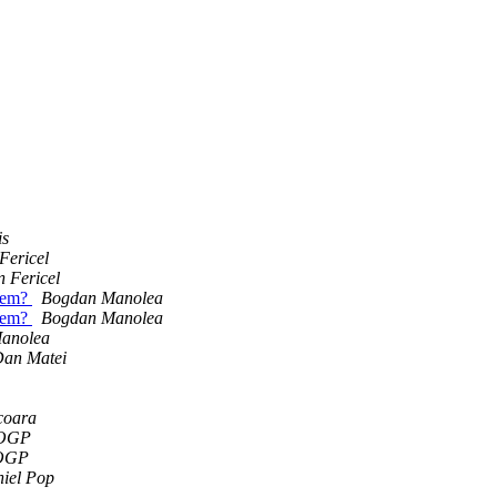
is
Fericel
n Fericel
acem?
Bogdan Manolea
acem?
Bogdan Manolea
anolea
an Matei
coara
OGP
OGP
iel Pop