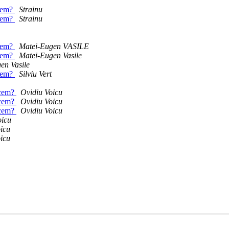
acem?
Strainu
acem?
Strainu
acem?
Matei-Eugen VASILE
acem?
Matei-Eugen Vasile
en Vasile
acem?
Silviu Vert
acem?
Ovidiu Voicu
acem?
Ovidiu Voicu
acem?
Ovidiu Voicu
oicu
icu
icu