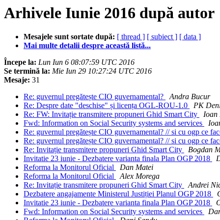
Arhivele Iunie 2016 după autor
Mesajele sunt sortate după:
[ thread ]
[ subiect ]
[ data ]
Mai multe detalii despre această listă...
Începe la:
Lun Iun 6 08:07:59 UTC 2016
Se termină la:
Mie Iun 29 10:27:24 UTC 2016
Mesaje:
31
Re: guvernul pregătește CIO guvernamental?
Andra Bucur
Re: Despre date "deschise" și licența OGL-ROU-1.0
PK Den
Re: FW: Invitație transmitere propuneri Ghid Smart City
Ioan 
Fwd: Information on Social Security systems and services
Ioa
Re: guvernul pregătește CIO guvernamental? // si cu ogp ce f
Re: guvernul pregătește CIO guvernamental? // si cu ogp ce f
Re: Invitație transmitere propuneri Ghid Smart City
Bogdan M
Invitatie 23 iunie - Dezbatere varianta finala Plan OGP 2018
D
Reforma la Monitorul Oficial
Dan Matei
Reforma la Monitorul Oficial
Alex Morega
Re: Invitație transmitere propuneri Ghid Smart City
Andrei Ni
Dezbatere angajamente Ministerul Justiției Planul OGP 2018
Invitatie 23 iunie - Dezbatere varianta finala Plan OGP 2018
Fwd: Information on Social Security systems and services
Dan