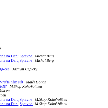
g
orie na DarujSpravne
Michal Berg
orie na DarujSpravne
Michal Berg
s4g-cee
Jachym Cepicky
 Vraťte nám stát
Matěj Hollan
ětší?
M.Skop KohoVolit.eu
lit.eu
t.eu
orie na DarujSpravne
M.Skop KohoVolit.eu
orie na DarujSpravne
M.Skop KohoVolit.eu