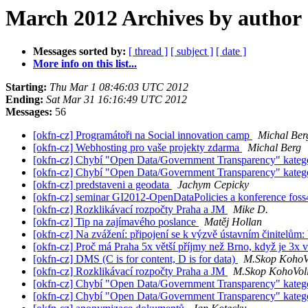
March 2012 Archives by author
Messages sorted by:
[ thread ]
[ subject ]
[ date ]
More info on this list...
Starting:
Thu Mar 1 08:46:03 UTC 2012
Ending:
Sat Mar 31 16:16:49 UTC 2012
Messages:
56
[okfn-cz] Programátoři na Social innovation camp
Michal Ber
[okfn-cz] Webhosting pro vaše projekty zdarma
Michal Berg
[okfn-cz] Chybí "Open Data/Government Transparency" kateg
[okfn-cz] Chybí "Open Data/Government Transparency" kateg
[okfn-cz] predstaveni a geodata
Jachym Cepicky
[okfn-cz] seminar GI2012-OpenDataPolicies a konference fos
[okfn-cz] Rozklikávací rozpočty Praha a JM
Mike D.
[okfn-cz] Tip na zajímavého poslance
Matěj Hollan
[okfn-cz] Na zvážení: připojení se k výzvě ústavním činitelům:
[okfn-cz] Proč má Praha 5x větší příjmy než Brno, když je 3x v
[okfn-cz] DMS (C is for content, D is for data)
M.Skop KohoVo
[okfn-cz] Rozklikávací rozpočty Praha a JM
M.Skop KohoVoli
[okfn-cz] Chybí "Open Data/Government Transparency" kateg
[okfn-cz] Chybí "Open Data/Government Transparency" kateg