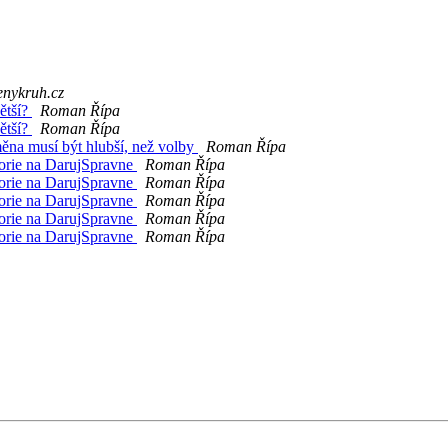
enykruh.cz
ětší?
Roman Řípa
ětší?
Roman Řípa
měna musí být hlubší, než volby
Roman Řípa
orie na DarujSpravne
Roman Řípa
orie na DarujSpravne
Roman Řípa
orie na DarujSpravne
Roman Řípa
orie na DarujSpravne
Roman Řípa
orie na DarujSpravne
Roman Řípa