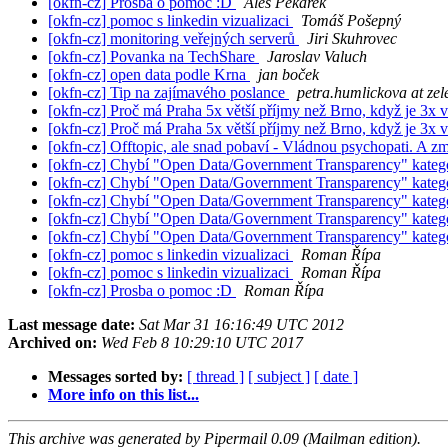
[okfn-cz] Prosba o pomoc :D
Aleš Pekárek
[okfn-cz] pomoc s linkedin vizualizaci
Tomáš Pošepný
[okfn-cz] monitoring veřejných serverů
Jiri Skuhrovec
[okfn-cz] Povanka na TechShare
Jaroslav Valuch
[okfn-cz] open data podle Krna
jan boček
[okfn-cz] Tip na zajímavého poslance
petra.humlickova at zel
[okfn-cz] Proč má Praha 5x větší příjmy než Brno, když je 3x v
[okfn-cz] Proč má Praha 5x větší příjmy než Brno, když je 3x v
[okfn-cz] Offtopic, ale snad pobaví - Vládnou psychopati. A z
[okfn-cz] Chybí "Open Data/Government Transparency" kateg
[okfn-cz] Chybí "Open Data/Government Transparency" kateg
[okfn-cz] Chybí "Open Data/Government Transparency" kateg
[okfn-cz] Chybí "Open Data/Government Transparency" kateg
[okfn-cz] Chybí "Open Data/Government Transparency" kateg
[okfn-cz] pomoc s linkedin vizualizaci
Roman Řípa
[okfn-cz] pomoc s linkedin vizualizaci
Roman Řípa
[okfn-cz] Prosba o pomoc :D
Roman Řípa
Last message date:
Sat Mar 31 16:16:49 UTC 2012
Archived on:
Wed Feb 8 10:29:10 UTC 2017
Messages sorted by:
[ thread ]
[ subject ]
[ date ]
More info on this list...
This archive was generated by Pipermail 0.09 (Mailman edition).