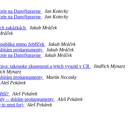
orie na DarujSpravne
Jan Kotecky
orie na DarujSpravne
Jan Kotecky
ných zakázkách
Jakub Mráček
Mráček
republika mimo žebříček
Jakub Mráček
 sbírám protiargumenty
Jakub Mráček
orie na DarujSpravne
Jakub Mráček
rava: rakouske zkusenosti a jejich vyuziti v CR
Jindřich Mynarz
ich Mynarz
 sbírám protiargumenty
Martin Necasky
Aleš Pekárek
ětší?
Aleš Pekárek
ády -- sbírám protiargumenty
Aleš Pekárek
 to neni for)
Aleš Pekárek