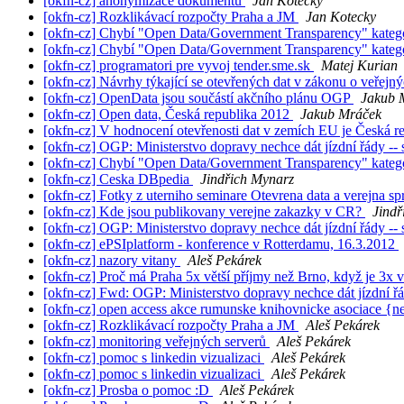
[okfn-cz] anonymizace dokumentů
Jan Kotecky
[okfn-cz] Rozklikávací rozpočty Praha a JM
Jan Kotecky
[okfn-cz] Chybí "Open Data/Government Transparency" kateg
[okfn-cz] Chybí "Open Data/Government Transparency" kateg
[okfn-cz] programatori pre vyvoj tender.sme.sk
Matej Kurian
[okfn-cz] Návrhy týkající se otevřených dat v zákonu o veřej
[okfn-cz] OpenData jsou součástí akčního plánu OGP
Jakub 
[okfn-cz] Open data, Česká republika 2012
Jakub Mráček
[okfn-cz] V hodnocení otevřenosti dat v zemích EU je Česká 
[okfn-cz] OGP: Ministerstvo dopravy nechce dát jízdní řády --
[okfn-cz] Chybí "Open Data/Government Transparency" kateg
[okfn-cz] Ceska DBpedia
Jindřich Mynarz
[okfn-cz] Fotky z uterniho seminare Otevrena data a verejna sp
[okfn-cz] Kde jsou publikovany verejne zakazky v CR?
Jindř
[okfn-cz] OGP: Ministerstvo dopravy nechce dát jízdní řády --
[okfn-cz] ePSIplatform - konference v Rotterdamu, 16.3.2012
[okfn-cz] nazory vitany
Aleš Pekárek
[okfn-cz] Proč má Praha 5x větší příjmy než Brno, když je 3x v
[okfn-cz] Fwd: OGP: Ministerstvo dopravy nechce dát jízdní ř
[okfn-cz] open access akce rumunske knihovnicke asociace {ne
[okfn-cz] Rozklikávací rozpočty Praha a JM
Aleš Pekárek
[okfn-cz] monitoring veřejných serverů
Aleš Pekárek
[okfn-cz] pomoc s linkedin vizualizaci
Aleš Pekárek
[okfn-cz] pomoc s linkedin vizualizaci
Aleš Pekárek
[okfn-cz] Prosba o pomoc :D
Aleš Pekárek