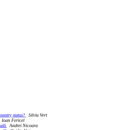
ountry status?
Silviu Vert
Ioan Fericel
nală
Andrei Nicoara