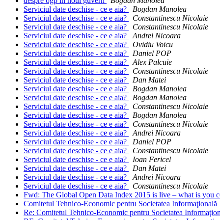
despre ogp in noul guvern
Bogdan Manolea
Serviciul date deschise - ce e aia?
Bogdan Manolea
Serviciul date deschise - ce e aia?
Constantinescu Nicolaie
Serviciul date deschise - ce e aia?
Constantinescu Nicolaie
Serviciul date deschise - ce e aia?
Andrei Nicoara
Serviciul date deschise - ce e aia?
Ovidiu Voicu
Serviciul date deschise - ce e aia?
Daniel POP
Serviciul date deschise - ce e aia?
Alex Palcuie
Serviciul date deschise - ce e aia?
Constantinescu Nicolaie
Serviciul date deschise - ce e aia?
Dan Matei
Serviciul date deschise - ce e aia?
Bogdan Manolea
Serviciul date deschise - ce e aia?
Bogdan Manolea
Serviciul date deschise - ce e aia?
Constantinescu Nicolaie
Serviciul date deschise - ce e aia?
Bogdan Manolea
Serviciul date deschise - ce e aia?
Constantinescu Nicolaie
Serviciul date deschise - ce e aia?
Andrei Nicoara
Serviciul date deschise - ce e aia?
Daniel POP
Serviciul date deschise - ce e aia?
Constantinescu Nicolaie
Serviciul date deschise - ce e aia?
Ioan Fericel
Serviciul date deschise - ce e aia?
Dan Matei
Serviciul date deschise - ce e aia?
Andrei Nicoara
Serviciul date deschise - ce e aia?
Constantinescu Nicolaie
Fwd: The Global Open Data Index 2015 is live – what is you c
Comitetul Tehnico-Economic pentru Societatea Informaţională
Re: Comitetul Tehnico-Economic pentru Societatea Informaţio