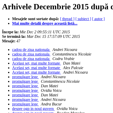
Arhivele Decembrie 2015 după 
Mesajele sunt sortate după:
[ thread ]
[ subiect ]
[ autor ]
Mai multe detalii despre această listă...
Începe la:
Mie Dec 2 09:55:11 UTC 2015
Se termină la:
Mar Dec 15 17:57:09 UTC 2015
Mesaje:
47
cadou de ziua nationala
Andrei Nicoara
cadou de ziua nationala
Constantinescu Nicolaie
cadou de ziua nationala
Codru Vrabie
Acelasi set, mai multe formate
Dan Matei
Acelasi set, mai multe formate
Alex Palcuie
Acelasi set, mai multe formate
Andrei Nicoara
promulgare lege
Andrei Nicoara
promulgare lege
Constantinescu Nicolaie
promulgare lege
Dan Matei
promulgare lege
Ovidiu Voicu
promulgare lege
Dan Matei
promulgare lege
Andrei Nicoara
promulgare lege
Andra Bucur
despre ogp in noul guvern
Ovidiu Voicu