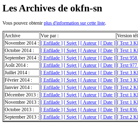
Les Archives de okfn-sn
Vous pouvez obtenir
plus d'information sur cette liste
.
Archive
Vue par :
Version té
Novembre 2014 :
[ Enfilade ]
[ Sujet ]
[ Auteur ]
[ Date ]
[ Text 3 K
Octobre 2014 :
[ Enfilade ]
[ Sujet ]
[ Auteur ]
[ Date ]
[ Text 1 K
September 2014 :
[ Enfilade ]
[ Sujet ]
[ Auteur ]
[ Date ]
[ Text 958
Août 2014 :
[ Enfilade ]
[ Sujet ]
[ Auteur ]
[ Date ]
[ Text 977
Juillet 2014 :
[ Enfilade ]
[ Sujet ]
[ Auteur ]
[ Date ]
[ Text 3 K
Février 2014 :
[ Enfilade ]
[ Sujet ]
[ Auteur ]
[ Date ]
[ Text 3 K
Janvier 2014 :
[ Enfilade ]
[ Sujet ]
[ Auteur ]
[ Date ]
[ Text 2 K
Décembre 2013 :
[ Enfilade ]
[ Sujet ]
[ Auteur ]
[ Date ]
[ Text 1 K
Novembre 2013 :
[ Enfilade ]
[ Sujet ]
[ Auteur ]
[ Date ]
[ Text 1 K
Octobre 2013 :
[ Enfilade ]
[ Sujet ]
[ Auteur ]
[ Date ]
[ Text 836
September 2013 :
[ Enfilade ]
[ Sujet ]
[ Auteur ]
[ Date ]
[ Text 2 K