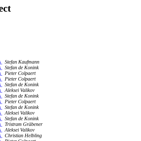
ect
es
Stefan Kaufmann
es
Stefan de Konink
es
Pieter Colpaert
es
Pieter Colpaert
es
Stefan de Konink
es
Aleksei Valikov
es
Stefan de Konink
es
Pieter Colpaert
es
Stefan de Konink
es
Aleksei Valikov
es
Stefan de Konink
es
Tristram Gräbener
es
Aleksei Valikov
es
Christian Helbling