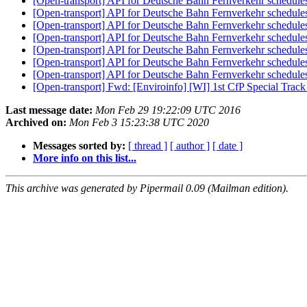
[Open-transport] API for Deutsche Bahn Fernverkehr schedul
[Open-transport] API for Deutsche Bahn Fernverkehr schedul
[Open-transport] API for Deutsche Bahn Fernverkehr schedul
[Open-transport] API for Deutsche Bahn Fernverkehr schedul
[Open-transport] API for Deutsche Bahn Fernverkehr schedul
[Open-transport] API for Deutsche Bahn Fernverkehr schedul
[Open-transport] API for Deutsche Bahn Fernverkehr schedul
[Open-transport] Fwd: [Enviroinfo] [WI] 1st CfP Special Trac
Last message date:
Mon Feb 29 19:22:09 UTC 2016
Archived on:
Mon Feb 3 15:23:38 UTC 2020
Messages sorted by:
[ thread ]
[ author ]
[ date ]
More info on this list...
This archive was generated by Pipermail 0.09 (Mailman edition).