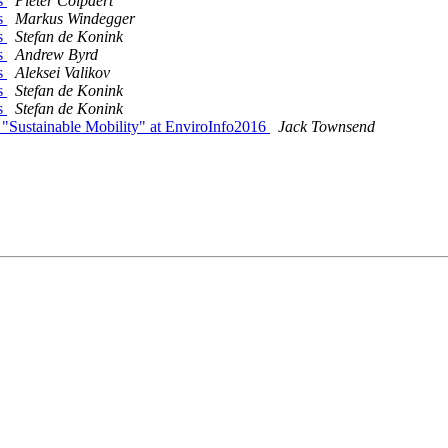
es
Pieter Colpaert
es
Markus Windegger
es
Stefan de Konink
es
Andrew Byrd
es
Aleksei Valikov
es
Stefan de Konink
es
Stefan de Konink
k "Sustainable Mobility" at EnviroInfo2016
Jack Townsend