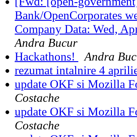
[Fwd: [open-government
Bank/OpenCorporates we
Company Data: Wed, Apr
Andra Bucur
Hackathons!
Andra Buc
rezumat intalnire 4 april
update OKF si Mozilla F
Costache
update OKF si Mozilla F
Costache