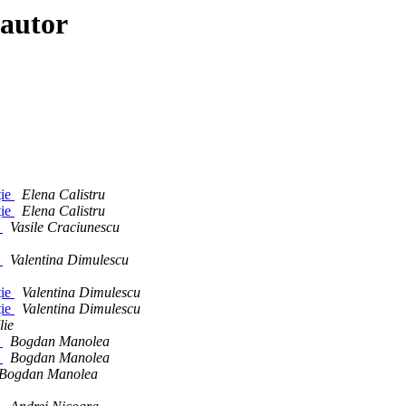
 autor
ție
Elena Calistru
ție
Elena Calistru
P
Vasile Craciunescu
P
Valentina Dimulescu
ție
Valentina Dimulescu
ție
Valentina Dimulescu
lie
P
Bogdan Manolea
P
Bogdan Manolea
Bogdan Manolea