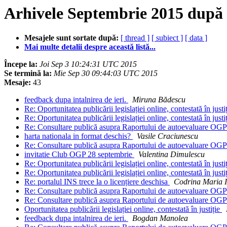
Arhivele Septembrie 2015 după
Mesajele sunt sortate după:
[ thread ]
[ subiect ]
[ data ]
Mai multe detalii despre această listă...
Începe la:
Joi Sep 3 10:24:31 UTC 2015
Se termină la:
Mie Sep 30 09:44:03 UTC 2015
Mesaje:
43
feedback dupa intalnirea de ieri.
Miruna Bădescu
Re: Oportunitatea publicării legislației online, contestată în justi
Re: Oportunitatea publicării legislației online, contestată în justi
Re: Consultare publică asupra Raportului de autoevaluare OG
harta nationala in format deschis?
Vasile Craciunescu
Re: Consultare publică asupra Raportului de autoevaluare OG
invitatie Club OGP 28 septembrie
Valentina Dimulescu
Re: Oportunitatea publicării legislației online, contestată în justi
Re: Oportunitatea publicării legislației online, contestată în justi
Re: portalul INS trece la o licențiere deschisa
Codrina Maria I
Re: Consultare publică asupra Raportului de autoevaluare OG
Re: Consultare publică asupra Raportului de autoevaluare OG
Oportunitatea publicării legislației online, contestată în justiție
feedback dupa intalnirea de ieri.
Bogdan Manolea