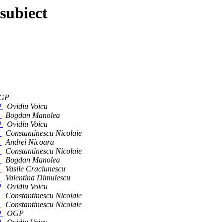
subiect
GP
P
Ovidiu Voicu
P
Bogdan Manolea
P
Ovidiu Voicu
P
Constantinescu Nicolaie
P
Andrei Nicoara
P
Constantinescu Nicolaie
P
Bogdan Manolea
P
Vasile Craciunescu
P
Valentina Dimulescu
P
Ovidiu Voicu
P
Constantinescu Nicolaie
P
Constantinescu Nicolaie
P
OGP