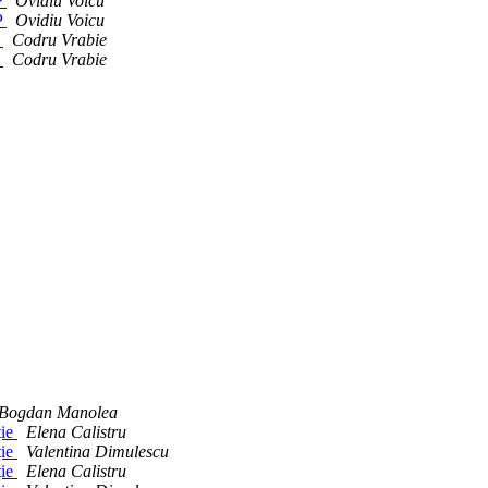
P
Ovidiu Voicu
P
Ovidiu Voicu
P
Codru Vrabie
P
Codru Vrabie
Bogdan Manolea
ție
Elena Calistru
ție
Valentina Dimulescu
ție
Elena Calistru