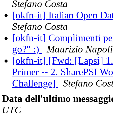
Stefano Costa
[okfn-it] Italian Open Da
Stefano Costa
[okfn-it] Complimenti pe
go?" :)
Maurizio Napoli
[okfn-it] [Fwd: [Lapsi] 
Primer -- 2. SharePSI Wo
Challenge]
Stefano Cos
Data dell'ultimo messaggi
UTC