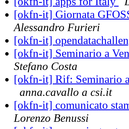
[okfn-it] apps for Italy
[okfn-it] Giornata GFOS
Alessandro Furieri
[okfn-it] opendatachalle
[okfn-it] Seminario a Ven
Stefano Costa
[okfn-it] Rif: Seminario 
anna.cavallo a csi.it
[okfn-it] comunicato st
Lorenzo Benussi