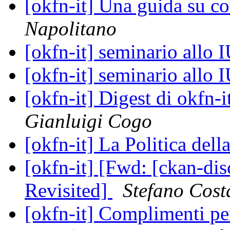
[okfn-it] Una guida su 
Napolitano
[okfn-it] seminario allo
[okfn-it] seminario allo
[okfn-it] Digest di okfn
Gianluigi Cogo
[okfn-it] La Politica del
[okfn-it] [Fwd: [ckan-d
Revisited]
Stefano Cost
[okfn-it] Complimenti pe