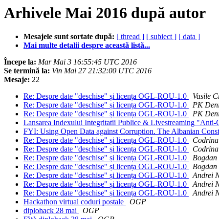
Arhivele Mai 2016 după autor
Mesajele sunt sortate după:
[ thread ]
[ subiect ]
[ data ]
Mai multe detalii despre această listă...
Începe la:
Mar Mai 3 16:55:45 UTC 2016
Se termină la:
Vin Mai 27 21:32:00 UTC 2016
Mesaje:
22
Re: Despre date "deschise" și licența OGL-ROU-1.0
Vasile C
Re: Despre date "deschise" și licența OGL-ROU-1.0
PK Den
Re: Despre date "deschise" și licența OGL-ROU-1.0
PK Den
Lansarea Indexului Integritatii Publice & Livestreaming "Anti-
FYI: Using Open Data against Corruption. The Albanian Cons
Re: Despre date "deschise" și licența OGL-ROU-1.0
Codrina 
Re: Despre date "deschise" și licența OGL-ROU-1.0
Codrina 
Re: Despre date "deschise" și licența OGL-ROU-1.0
Bogdan
Re: Despre date "deschise" și licența OGL-ROU-1.0
Bogdan
Re: Despre date "deschise" și licența OGL-ROU-1.0
Andrei 
Re: Despre date "deschise" și licența OGL-ROU-1.0
Andrei 
Re: Despre date "deschise" și licența OGL-ROU-1.0
Andrei 
Hackathon virtual coduri postale
OGP
diplohack 28 mai
OGP