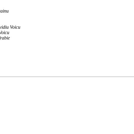
rainu
idiu Voicu
Voicu
rabie