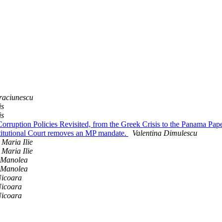
raciunescu
is
is
Corruption Policies Revisited, from the Greek Crisis to the Panama Pap
titutional Court removes an MP mandate.
Valentina Dimulescu
Maria Ilie
Maria Ilie
 Manolea
 Manolea
Nicoara
Nicoara
Nicoara