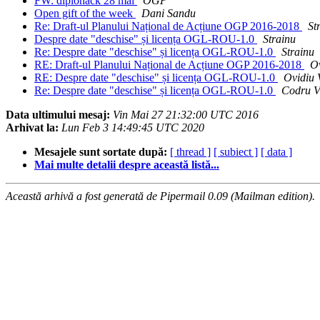
FW: diplohack 28 mai
OGP
Open gift of the week
Dani Sandu
Re: Draft-ul Planului Național de Acțiune OGP 2016-2018
St
Despre date "deschise" și licența OGL-ROU-1.0
Strainu
Re: Despre date "deschise" și licența OGL-ROU-1.0
Strainu
RE: Draft-ul Planului Național de Acțiune OGP 2016-2018
Ov
RE: Despre date "deschise" și licența OGL-ROU-1.0
Ovidiu 
Re: Despre date "deschise" și licența OGL-ROU-1.0
Codru V
Data ultimului mesaj:
Vin Mai 27 21:32:00 UTC 2016
Arhivat la:
Lun Feb 3 14:49:45 UTC 2020
Mesajele sunt sortate după:
[ thread ]
[ subiect ]
[ data ]
Mai multe detalii despre această listă...
Această arhivă a fost generată de Pipermail 0.09 (Mailman edition).