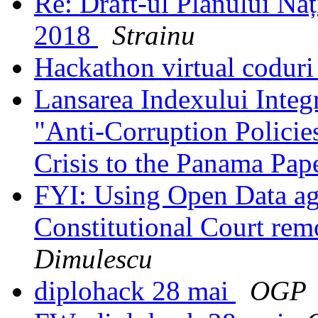
Re: Draft-ul Planului Na
2018
Strainu
Hackathon virtual coduri
Lansarea Indexului Integ
"Anti-Corruption Policie
Crisis to the Panama Pap
FYI: Using Open Data ag
Constitutional Court re
Dimulescu
diplohack 28 mai
OGP