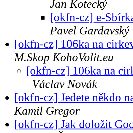
Jan Kotecký
[okfn-cz] e-Sbírk
Pavel Gardavský
[okfn-cz] 106ka na cirkev
M.Skop KohoVolit.eu
[okfn-cz] 106ka na cirk
Václav Novák
[okfn-cz] Jedete někdo
Kamil Gregor
[okfn-cz] Jak doložit Goo