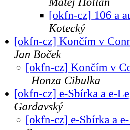
Matěj Hollan
[okfn-cz] 106 a a
Kotecký
[okfn-cz] Končím v Conn
Jan Boček
[okfn-cz] Končím v Co
Honza Cibulka
[okfn-cz] e-Sbírka a e-L
Gardavský
[okfn-cz] e-Sbírka a e