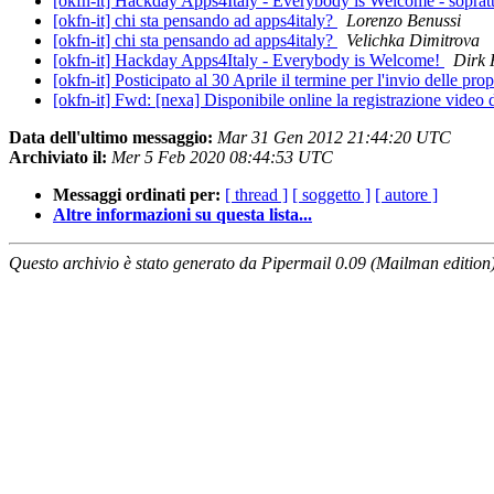
[okfn-it] Hackday Apps4Italy - Everybody is Welcome - soprattut
[okfn-it] chi sta pensando ad apps4italy?
Lorenzo Benussi
[okfn-it] chi sta pensando ad apps4italy?
Velichka Dimitrova
[okfn-it] Hackday Apps4Italy - Everybody is Welcome!
Dirk 
[okfn-it] Posticipato al 30 Aprile il termine per l'invio delle pr
[okfn-it] Fwd: [nexa] Disponibile online la registrazione vid
Data dell'ultimo messaggio:
Mar 31 Gen 2012 21:44:20 UTC
Archiviato il:
Mer 5 Feb 2020 08:44:53 UTC
Messaggi ordinati per:
[ thread ]
[ soggetto ]
[ autore ]
Altre informazioni su questa lista...
Questo archivio è stato generato da Pipermail 0.09 (Mailman edition)