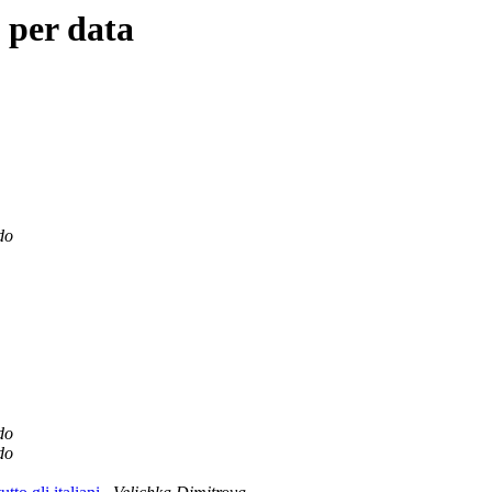
 per data
do
do
do