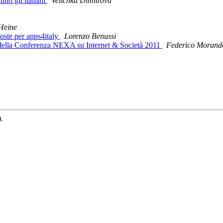
to gli italiani
Velichka Dimitrova
Heine
oposte per apps4italy
Lorenzo Benussi
eo della Conferenza NEXA su Internet & Società 2011
Federico Morand
.