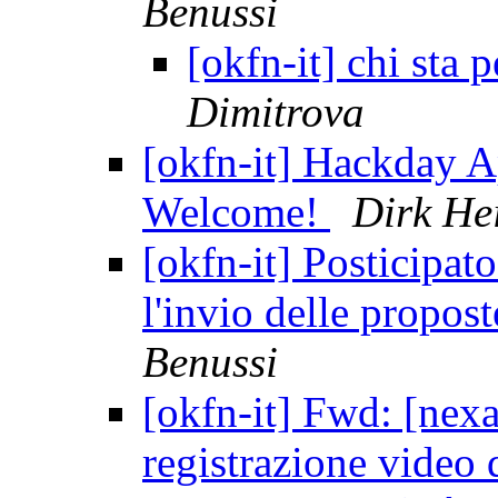
Benussi
[okfn-it] chi sta
Dimitrova
[okfn-it] Hackday A
Welcome!
Dirk He
[okfn-it] Posticipato
l'invio delle propos
Benussi
[okfn-it] Fwd: [nexa
registrazione video