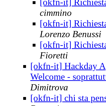
[okfn-it] Richies
cimmino
[okfn-it] Richies
Lorenzo Benussi
[okfn-it] Richies
Fioretti
[okfn-it] Hackday A
Welcome - soprattutt
Dimitrova
[okfn-it] chi sta pe