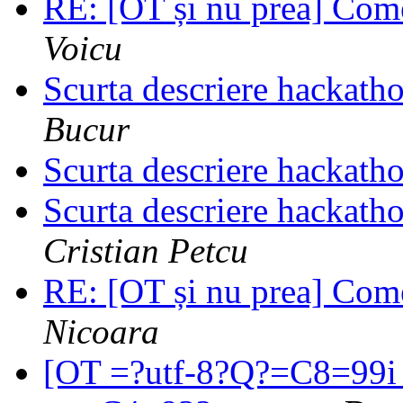
RE: [OT și nu prea] Comen
Voicu
Scurta descriere hackath
Bucur
Scurta descriere hackath
Scurta descriere hackath
Cristian Petcu
RE: [OT și nu prea] Comen
Nicoara
[OT =?utf-8?Q?=C8=99i_