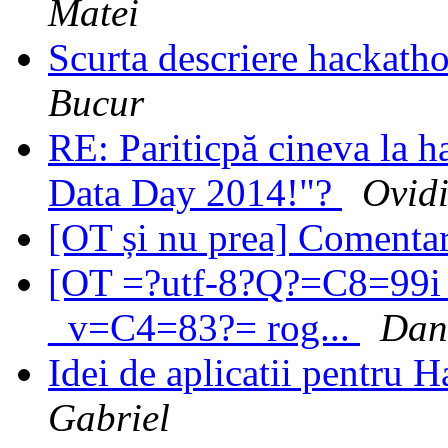
Matei
Scurta descriere hackath
Bucur
RE: Pariticpă cineva la 
Data Day 2014!"?
Ovidi
[OT și nu prea] Comentari
[OT =?utf-8?Q?=C8=99i_
_v=C4=83?= rog...
Dan
Idei de aplicatii pentru
Gabriel