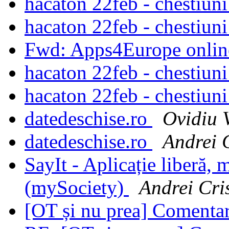
hacaton 22feb - chestiun
hacaton 22feb - chestiun
Fwd: Apps4Europe onlin
hacaton 22feb - chestiun
hacaton 22feb - chestiun
datedeschise.ro
Ovidiu 
datedeschise.ro
Andrei 
SayIt - Aplicație liberă, 
(mySociety)
Andrei Cri
[OT și nu prea] Comentari