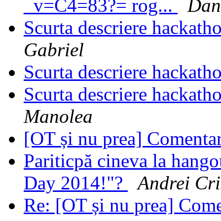
_v=C4=83?= rog...
Dan
Scurta descriere hackath
Gabriel
Scurta descriere hackath
Scurta descriere hackath
Manolea
[OT și nu prea] Comentari
Pariticpă cineva la hang
Day 2014!"?
Andrei Cri
Re: [OT și nu prea] Comen