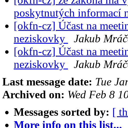
poskytnutých informací
[okfn-cz] Účast na meeti
neziskovky
Jakub Mráč
[okfn-cz] Účast na meeti
neziskovky
Jakub Mráč
Last message date:
Tue Ja
Archived on:
Wed Feb 8 1
Messages sorted by:
[ t
More info on this list...