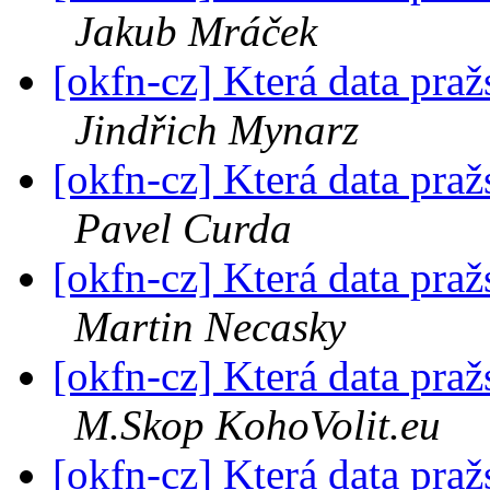
Jakub Mráček
[okfn-cz] Která data pra
Jindřich Mynarz
[okfn-cz] Která data pra
Pavel Curda
[okfn-cz] Která data pra
Martin Necasky
[okfn-cz] Která data pra
M.Skop KohoVolit.eu
[okfn-cz] Která data pra