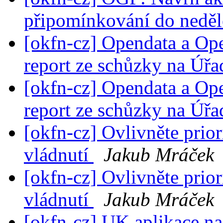
připomínkování do nedě
[okfn-cz] Opendata a Op
report ze schůzky na Úř
[okfn-cz] Opendata a Op
report ze schůzky na Úř
[okfn-cz] Ovlivněte prior
vládnutí
Jakub Mráček
[okfn-cz] Ovlivněte prior
vládnutí
Jakub Mráček
[okfn-cz] UK aplikace na