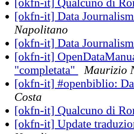
[okfn-it] Qualcuno di R
[okfn-it] Data Journalis
Napolitano
[okfn-it] Data Journalis
[okfn-it] OpenDataManual
"completata"
Maurizio 
[okfn-it] #openbiblio: D
Costa
[okfn-it] Qualcuno di R
[okfn-it] Update traduz